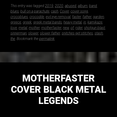
This entry was tagged
2019
,
2020
,
abused
,
album
,
band
,
blues
,
bull on a parachute
,
cash
,
Cover
,
cover song
,
crocoblues
,
crocodile
,
evil eye removal
,
faster
,
father
,
garden
,
greece
,
greek
,
greek metal bands
,
heavy metal
,
in
,
kamikaze
,
love
,
metal
,
mother
,
motherfaster
,
new
,
of
,
rider
,
shotgun blast
,
sinnerman
,
slower
,
slower father
,
snitches get stitches
,
stash
,
the
. Bookmark the
permalink
.
MOTHERFASTER
COVER BLACK METAL
LEGENDS
July 5, 2016