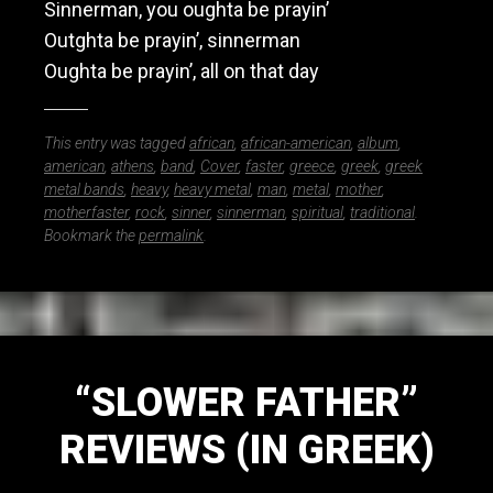
Sinnerman, you oughta be prayin’
Outghta be prayin’, sinnerman
Oughta be prayin’, all on that day
This entry was tagged
african
,
african-american
,
album
,
american
,
athens
,
band
,
Cover
,
faster
,
greece
,
greek
,
greek
metal bands
,
heavy
,
heavy metal
,
man
,
metal
,
mother
,
motherfaster
,
rock
,
sinner
,
sinnerman
,
spiritual
,
traditional
.
Bookmark the
permalink
.
“SLOWER FATHER”
REVIEWS (IN GREEK)