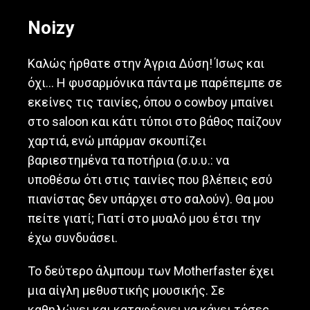
Noizy
Καλώς ήρθατε στην Άγρια Δύση! Ίσως και
όχι… Η φυσαρμόνικα πάντα με παρέπεμπε σε
εκείνες τις ταινίες, όπου ο cowboy μπαίνει
στο saloon και κάτι τύποι στο βάθος παίζουν
χαρτιά, ενώ μπάρμαν σκουπίζει
βαριεστημένα τα ποτήρια (σ.υ.υ.: να
υποθέσω ότι στις ταινίες που βλέπεις εσύ
πιανίστας δεν υπάρχει στο σαλούν). Θα μου
πείτε γιατί; Γιατί στο μυαλό μου έτσι την
έχω συνδυάσει.
Το δεύτερο άλμπουμ των Motherfaster έχει
μια αίγλη μεθυστικής μουσικής. Σε
καθηλώνει και καταφέρνει να κάνει τόσες