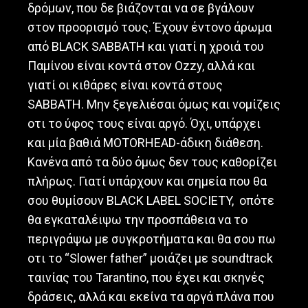
δρόμων, που δε βιάζονται να σε βγάλουν
στον προορισμό τους. Έχουν έντονο άρωμα
από BLACK SABBATH και γιατί η χροιά του
Παμίνου είναι κοντά στον Ozzy, αλλά και
γιατί οι κιθάρες είναι κοντά στους
SABBATH. Μην ξεγελιέσαι όμως και νομίζεις
οτι το ύφος τους είναι αργό. Όχι, υπάρχει
και μία βαθιά MOTORHEAD-άδικη διάθεση.
Κανένα από τα δύο όμως δεν τους καθορίζει
πλήρως. Γιατί υπάρχουν και σημεία που θα
σου θυμίσουν BLACK LABEL SOCIETY, οπότε
θα εγκαταλέιψω την προσπάθεια να το
περιγράψω με συγκροτήματα και θα σου πω
οτι το “Slower father” μοιάζει με soundtrack
ταινίας του Tarantino, που έχει και σκηνές
δράσεις, αλλά και εκείνα τα αργά πλάνα που