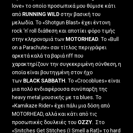
love» το οποίο προσωπικά μου θύμισε κάτι
από
RUNNING WILD
στην βασική του
μελωδία. Το «Shotgun Blast» έχει έντονη
rock ‘n’ roll διάθεση και αποτίει φόρο τιμής
στην κληρονομιά των
MOTORHEAD
. Το «Bull
on a Parachute» σαν τίτλος περιγράφει
αρκετά καλά τα βαριά riff που
χαρακτηρίζουν την συγκεκριμένη σύνθεση, η
οποία είναι βουτηγμένη στον ήχο
των
BLACK SABBATH
. Το «Crocoblues» είναι
μια πολύ ενδιαφέρουσα συνύπαρξη της
heavy metal μουσικής με τα blues. To
«Kamikaze Rider» έχει πάλι μια δόση από
MOTORHEAD, αλλά και κάτι από τις
προσωπικές δουλειές του
OZZY
. Στο
«Snitches Get Stitches (I Smell a Rat)» το hard