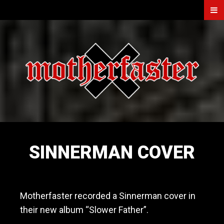
SKIP
Men
TO
CONTENT
MOTHERFAS
O
ff
i
c
i
a
l
w
e
b
SINNERMAN COVER
s
i
t
March 21, 2020
e
o
Motherfaster recorded a Sinnerman cover in
f
their new album “Slower Father”.
h
e