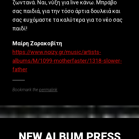
ζωντανά. Ναι, νύξη για live κάνω. Μπράβο
σας παιδιά, για την τόσο άρτια δουλειά και
σας ευχόμαστε τα καλύτερα για το νέο σας
παιδί!
Μαίρη Ζαρακοβίτη
https://www.noizy.gr/music/artists-
albums/M/1099-motherfaster/1318-slower-
father
Bookmark the
permalink
.
NEW ALBUM PRESS