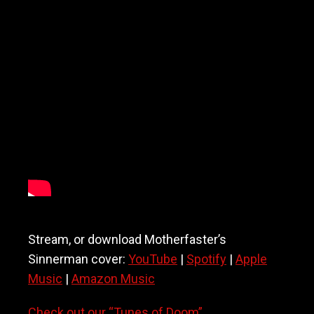
M
o
t
h
e
r
f
a
s
t
e
r
Stream, or download Motherfaster’s
Sinnerman cover:
YouTube
|
Spotify
|
Apple
Music
|
Amazon Music
Check out our “Tunes of Doom”