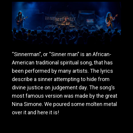
a
v
y
m
e
t
a
l
“Sinnerman”, or “Sinner man” is an African-
/
American traditional spiritual song, that has
h
a
been performed by many artists. The lyrics
r
describe a sinner attempting to hide from
d
divine justice on judgement day. The song’s
r
o
most famous version was made by the great
c
Nina Simone. We poured some molten metal
k
over it and here it is!
b
a
n
d