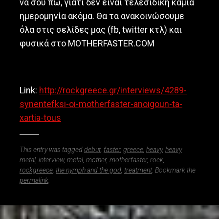
να σου πω, γιατί δεν είναι τελεσίδικη καμία
ημερομηνία ακόμα. Θα τα ανακοινώσουμε
όλα στις σελίδες μας (fb, twitter κτλ) και
φυσικά στο MOTHERFASTER.COM
Link:
http://rockgreece.gr/interviews/4289-
synentefksi-oi-motherfaster-anoigoun-ta-
xartia-tous
This entry was tagged
debut
,
faster
,
greece
,
heavy
,
heavy
metal
,
interview
,
metal
,
mother
,
motherfaster
,
rock
,
rockgreece
,
the nymph and the god
,
treatment
. Bookmark the
permalink
.