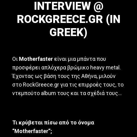
INTERVIEW @
a
v
ROCKGREECE.GR (IN
y
m
GREEK)
e
t
a
May 12, 2015
l
/
Οι
Motherfaster
είναι μια μπάντα που
h
προσφέρει απλόχερα βρώμικο heavy metal.
a
Έχοντας ως βάση τους της Αθήνα, μιλούν
r
d
στο RockGreece.gr για τις επιρροές τους, το
r
ντεμπούτο album τους και τα σχέδιά τους…
o
c
k
b
Τι κρύβεται πίσω από το όνομα
a
n
“
Motherfaster
”;
d