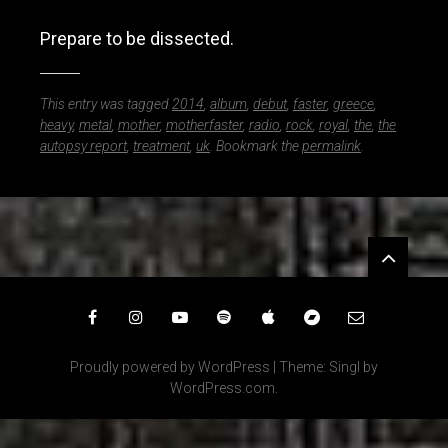
Prepare to be dissected.
This entry was tagged
2014
,
album
,
debut
,
faster
,
greece
,
heavy
,
metal
,
mother
,
motherfaster
,
radio
,
rock
,
royal
,
the
,
the
autopsy report
,
treatment
,
uk
. Bookmark the
permalink
.
Widgets
Facebook
Instagram
YouTube
Spotify
iTunes
Bandcamp
Email
Proudly powered by WordPress
|
Theme: Singl by
WordPress.com
.