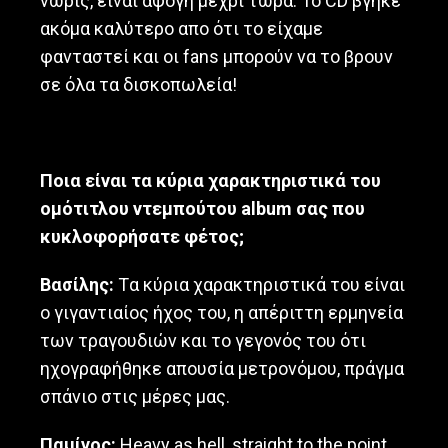
νωρίς, είναι άψογη μέχρι τώρα. Το CD βγήκε
ακόμα καλύτερο απο ότι το είχαμε
φανταστεί και οι fans μπορούν να το βρουν
σε όλα τα δισκοπωλεία!
Ποια είναι τα κύρια χαρακτηριστικά του
ομότιτλου ντεμπούτου
album
σας που
κυκλοφορήσατε φέτος;
Βασίλης:
Tα κύρια χαρακτηριστικά του είναι
ο γιγαντιαίος ήχος του, η απέριττη ερμηνεία
των τραγουδιών και το γεγονός του ότι
ηχογραφήθηκε απουσία μετρονόμου, πράγμα
σπάνιο στις μέρες μας.
Παμίνος
:
Heavy as hell, straight to the point,