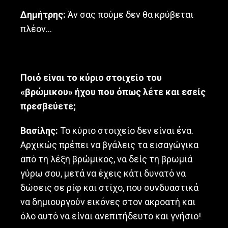
M
Δημήτρης:
Άν σας πούμε δεν θα κρύβεται
o
πλέον…
t
h
e
r
f
Ποιό είναι το κύριο στοιχείο του
a
«βρώμικου» ήχου που όπως λέτε και εσείς
s
t
πρεσβεύετε;
e
r
Βασίλης:
Το κύριο στοιχείο δεν είναι ένα.
Αρχικώς πρέπει να βγάλεις τα εισαγώγικα
από τη λέξη βρώμικος, να δείς τη βρωμιά
γύρω σου, μετά να έχεις κάτι δυνατό να
δώσεις σε ρίφ και στίχο, που συνδυαστικά
να δημιουργούν εικόνες στον ακροατή και
όλο αυτό να είναι ανεπιτήδευτο και γνήσιο!